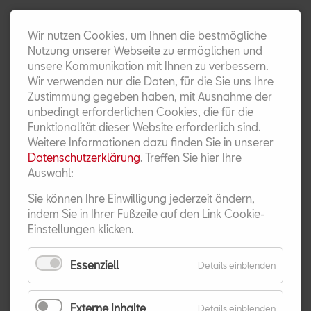
KONTAKT
Wir nutzen Cookies, um Ihnen die bestmögliche
Nutzung unserer Webseite zu ermöglichen und
unsere Kommunikation mit Ihnen zu verbessern.
Wir verwenden nur die Daten, für die Sie uns Ihre
Zustimmung gegeben haben, mit Ausnahme der
unbedingt erforderlichen Cookies, die für die
Funktionalität dieser Website erforderlich sind.
Weitere Informationen dazu finden Sie in unserer
Datenschutzerklärung
. Treffen Sie hier Ihre
Auswahl:
Sie können Ihre Einwilligung jederzeit ändern,
ANFRAGE­FORMULAR
indem Sie in Ihrer Fußzeile auf den Link Cookie-
Einstellungen klicken.
Überführungs- und Zulassungskosten
berechnet der ausliefernde Betrieb
Essenziell
für
Details einblenden
separat.
Essenziel
Betreff
Externe Inhalte
für
Details einblenden