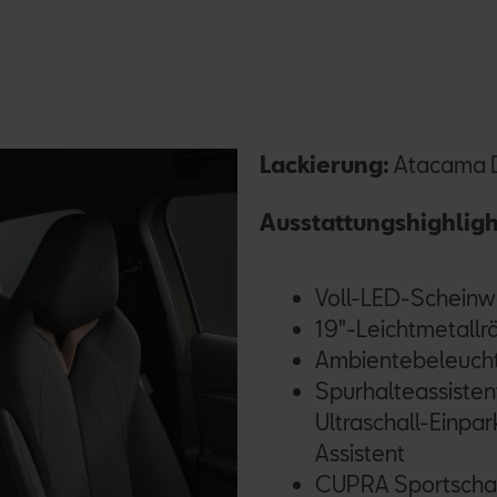
Lackierung:
Atacama D
Ausstattungshighligh
Voll-LED-Scheinwe
19"-Leichtmetallr
Ambientebeleucht
Spurhalteassisten
Ultraschall-Einpar
Assistent
CUPRA Sportschalen