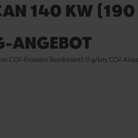
AN 140 KW (190
G-ANGEBOT
0km; CO
2
-Emission (kombiniert): 0 g/km; CO
2
-Klass