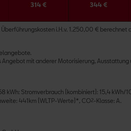
314 €
344 €
 Überführungskosten i.H.v. 1.250,00 € berechnet d
ielangebote.
es Angebot mit anderer Motorisierung, Ausstattung
 58 kWh: Stromverbrauch (kombiniert): 15,4 kWh
eichweite: 441km (WLTP-Werte)*, CO
2
-Klasse: A.