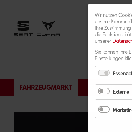
Wir nutzen Cooki
unsere Kommunika
Ihre Zustimmung 
die Funktionalitä
unserer
Datensch
Sie können Ihre E
Einstellungen klic
Essenziel
NAVIGATION
FAHRZEUGMARKT
SERVICE
ÜBERSPRINGEN
Externe 
Marketin