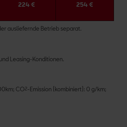
224 €
254 €
er ausliefernde Betrieb separat.
 und Leasing-Konditionen.
/100km; CO
2
-Emission (kombiniert): 0 g/km;