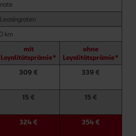
nate
 Leasingraten
0 km
mit
ohne
Loyalitätsprämie*
Loyalitätsprämie*
309 €
339 €
15 €
15 €
324 €
354 €