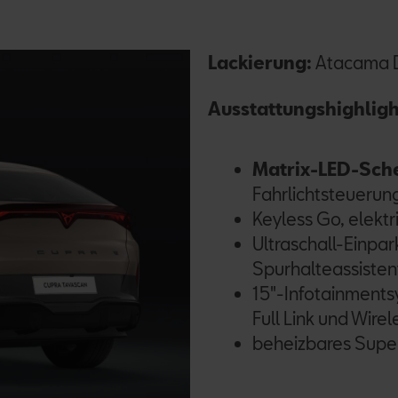
Lackierung:
Atacama D
Ausstattungshighligh
Matrix-LED-Sch
Fahrlichtsteuerung 
Keyless Go, elekt
Ultraschall-Einpar
Spurhalteassisten
15"-Infotainments
Full Link und Wire
beheizbares Super