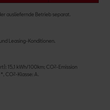
er ausliefernde Betrieb separat.
 und Leasing-Konditionen.
ert): 15,1 kWh/100km; CO
2
-Emission
)*, CO
2
-Klasse: A.