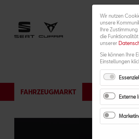
Wir nutzen Cooki
unsere Kommunika
Ihre Zustimmung 
die Funktionalitä
unserer
Datensch
Sie können Ihre E
Einstellungen klic
Essenziel
NAVIGATION
FAHRZEUGMARKT
SERVICE
ÜBERSPRINGEN
Externe 
Marketin