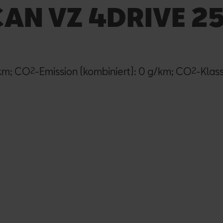
AN VZ 4DRIVE 25
0km; CO
2
-Emission (kombiniert): 0 g/km; CO
2
-Klass