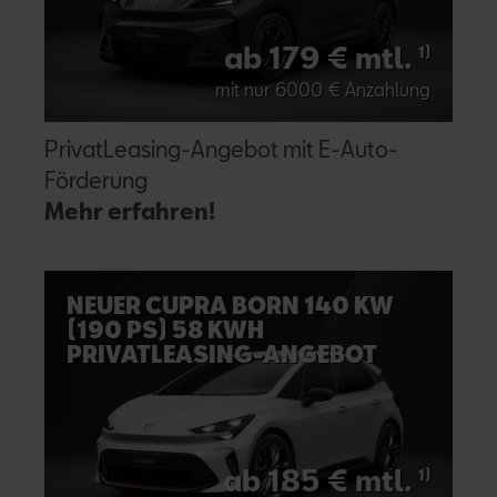
ab 179 € mtl.
1)
mit nur 6000 € Anzahlung
PrivatLeasing-Angebot mit E-Auto-
Förderung
Mehr erfahren!
NEUER CUPRA BORN 140 KW
(190 PS) 58 KWH
PRIVATLEASING-ANGEBOT
ab 185 € mtl.
1)