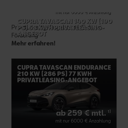
ab 209 € mtl.
1)
mit nur 6000 € Anzahlung
CUPRA TAVASCAN 140 KW (190
PrivatLeasing-Angebot mit E-Auto-
PS) 58 KWH PRIVATLEASING-
ANGEBOT
Förderung
Mehr erfahren!
CUPRA TAVASCAN ENDURANCE
210 KW (286 PS) 77 KWH
PRIVATLEASING-ANGEBOT
ab 259 € mtl.
1)
mit nur 6000 € Anzahlung