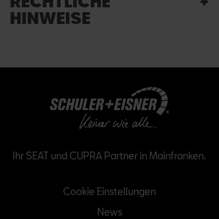
RECHTLICHE
HINWEISE
Ihr SEAT und CUPRA Partner in Mainfranken.
Na
Cookie Einstellungen
üb
News