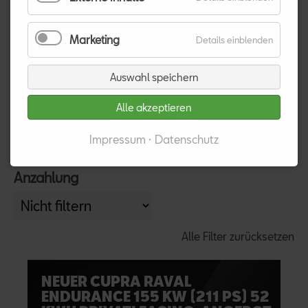
Externe
Inhalte
FILTER
Marketing
für
Details einblenden
Marketi
Marke
Modell
Auswahl speichern
Alle akzeptieren
Antrieb
Leistung
Impressum
Datenschutz
Anzahlung
Alle Filter zurücksetzen
NEUER CUPRA RAVAL
ENDURANCE 155 KW (211 PS) 52